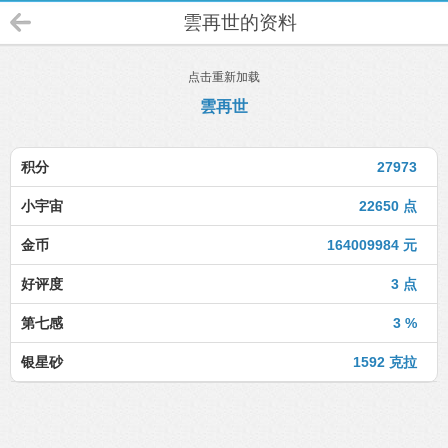
雲再世的资料
点击重新加载
雲再世
积分
27973
小宇宙
22650 点
金币
164009984 元
好评度
3 点
第七感
3 %
银星砂
1592 克拉