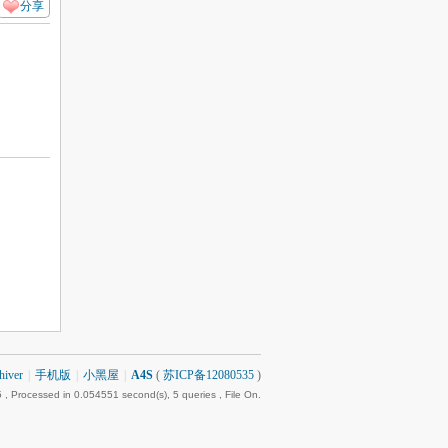
分享
hiver
|
手机版
|
小黑屋
|
A4S
(
苏ICP备12080535
)
5
, Processed in 0.054551 second(s), 5 queries , File On.