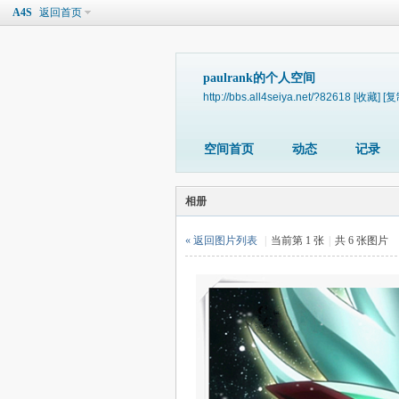
A4S
返回首页
paulrank的个人空间
http://bbs.all4seiya.net/?82618
[收藏]
[复
空间首页
动态
记录
相册
« 返回图片列表
|
当前第 1 张
|
共 6 张图片