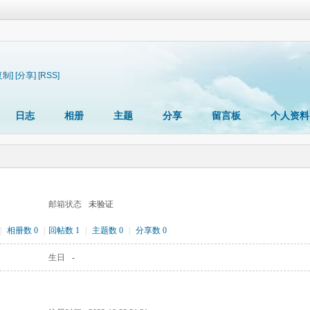
复制]
[分享]
[RSS]
日志
相册
主题
分享
留言板
个人资料
邮箱状态
未验证
|
相册数 0
|
回帖数 1
|
主题数 0
|
分享数 0
生日
-