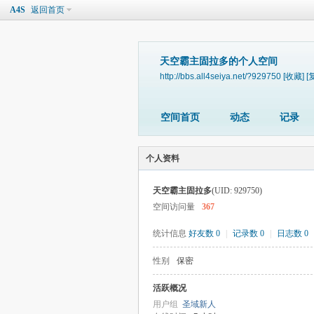
A4S
返回首页
天空霸主固拉多的个人空间
http://bbs.all4seiya.net/?929750
[收藏]
[
空间首页
动态
记录
个人资料
天空霸主固拉多
(UID: 929750)
空间访问量
367
统计信息
好友数 0
|
记录数 0
|
日志数 0
性别
保密
活跃概况
用户组
圣域新人