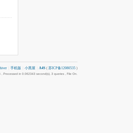
hiver
|
手机版
|
小黑屋
|
A4S
(
苏ICP备12080535
)
6
, Processed in 0.062343 second(s), 3 queries , File On.