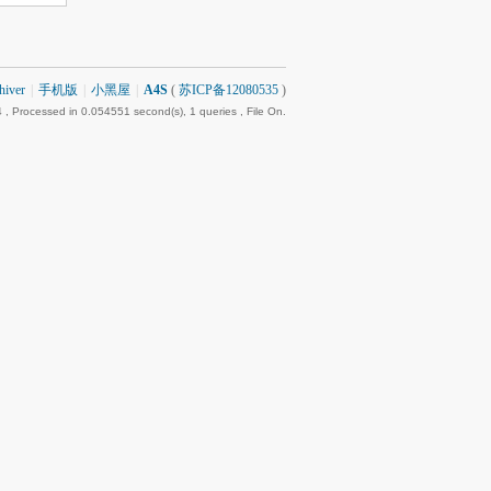
hiver
|
手机版
|
小黑屋
|
A4S
(
苏ICP备12080535
)
4
, Processed in 0.054551 second(s), 1 queries , File On.