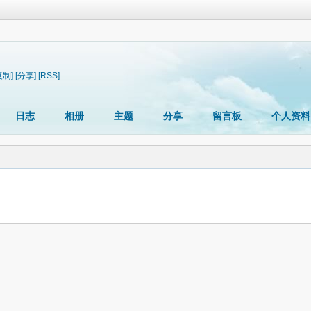
复制]
[分享]
[RSS]
日志
相册
主题
分享
留言板
个人资料