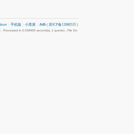
hiver
|
手机版
|
小黑屋
|
A4S
(
苏ICP备12080535
)
2
, Processed in 0.038965 second(s), 1 queries , File On.