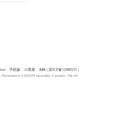
iver
|
手机版
|
小黑屋
|
A4S
(
苏ICP备12080535
)
, Processed in 0.023379 second(s), 0 queries , File On.