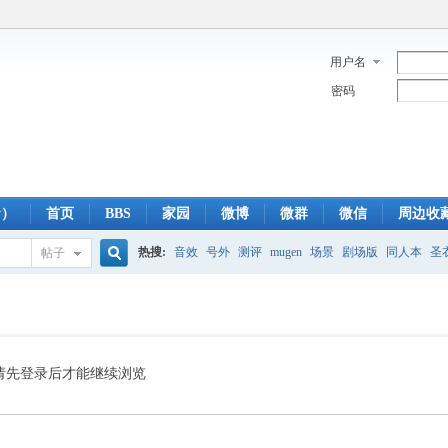
用户名
密码
y）
首页
BBS
家园
微博
微群
微信
周边收
热搜:
音效
号外
测评
mugen
场景
剧场版
同人本
圣
帖子
搜
蓝光版
白羊
冥王神话
CBC
FTP
下载
粤语
狮子
双
索
请先登录后才能继续浏览