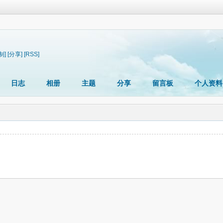
制]
[分享]
[RSS]
日志
相册
主题
分享
留言板
个人资料