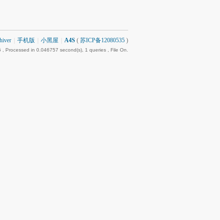
hiver
|
手机版
|
小黑屋
|
A4S
(
苏ICP备12080535
)
6
, Processed in 0.046757 second(s), 1 queries , File On.