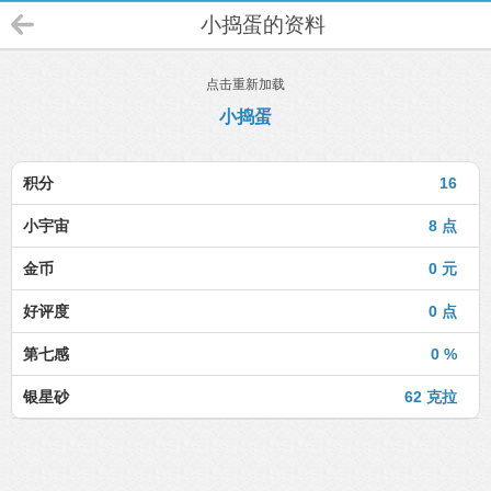
小捣蛋的资料
点击重新加载
小捣蛋
积分
16
小宇宙
8 点
金币
0 元
好评度
0 点
第七感
0 %
银星砂
62 克拉