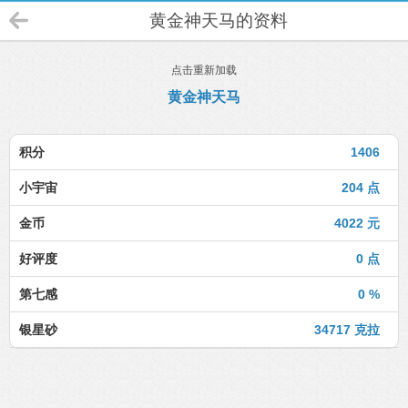
黄金神天马的资料
点击重新加载
黄金神天马
积分
1406
小宇宙
204 点
金币
4022 元
好评度
0 点
第七感
0 %
银星砂
34717 克拉