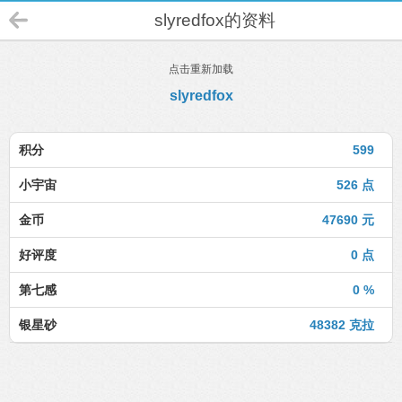
slyredfox的资料
点击重新加载
slyredfox
积分
599
小宇宙
526 点
金币
47690 元
好评度
0 点
第七感
0 %
银星砂
48382 克拉