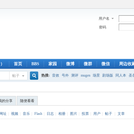
用户名
密码
y）
首页
BBS
家园
微博
微群
微信
周边收
热搜:
音效
号外
测评
mugen
场景
剧场版
同人本
圣
帖子
搜
蓝光版
白羊
冥王神话
CBC
FTP
下载
粤语
狮子
双
我的分享
随便看看
索
网址
|
视频
|
音乐
|
Flash
|
日志
|
相册
|
图片
|
投票
|
用户
|
帖子
|
文章