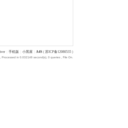
iver
|
手机版
|
小黑屋
|
A4S
(
苏ICP备12080535
)
, Processed in 0.032146 second(s), 0 queries , File On.