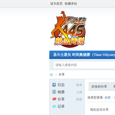
设为首页
收藏本站
圣斗士星矢 时间奥德赛（Time Odysse
分享
日志
发布
好友的分享
相册
上传
A4
›
按类型查看:
全部
|
分享
添加
记录
现在还没分享