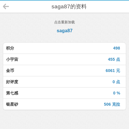
saga87的资料
点击重新加载
saga87
积分
498
小宇宙
455 点
金币
6061 元
好评度
0 点
第七感
0 %
银星砂
506 克拉