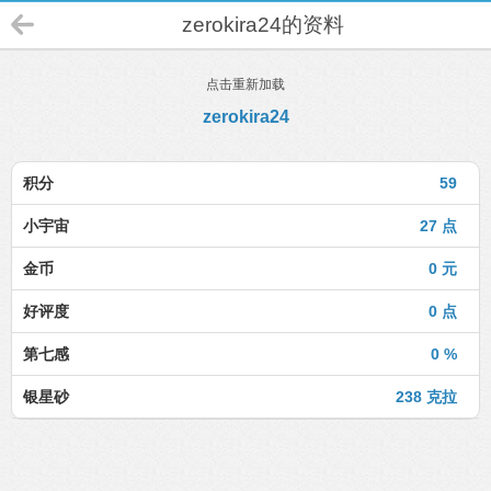
zerokira24的资料
点击重新加载
zerokira24
积分
59
小宇宙
27 点
金币
0 元
好评度
0 点
第七感
0 %
银星砂
238 克拉