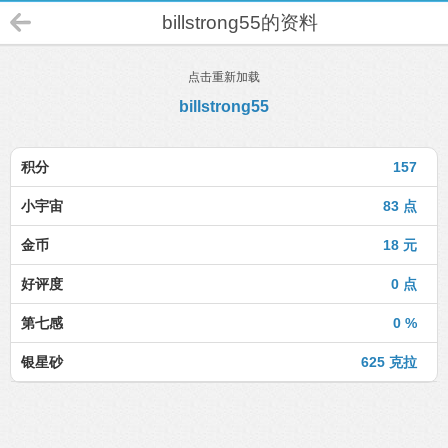
billstrong55的资料
点击重新加载
billstrong55
积分
157
小宇宙
83 点
金币
18 元
好评度
0 点
第七感
0 %
银星砂
625 克拉