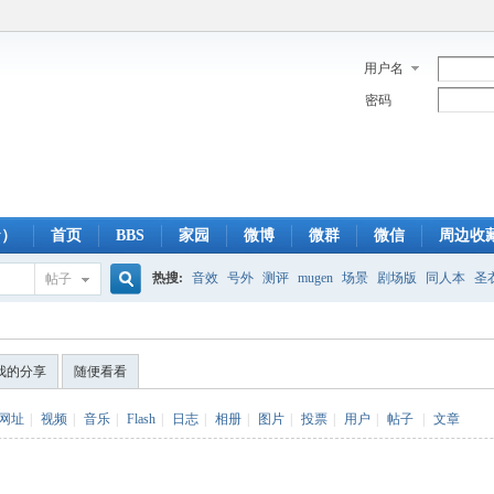
用户名
密码
y）
首页
BBS
家园
微博
微群
微信
周边收
热搜:
音效
号外
测评
mugen
场景
剧场版
同人本
圣
帖子
搜
蓝光版
白羊
冥王神话
CBC
FTP
下载
粤语
狮子
双
我的分享
随便看看
索
网址
|
视频
|
音乐
|
Flash
|
日志
|
相册
|
图片
|
投票
|
用户
|
帖子
|
文章