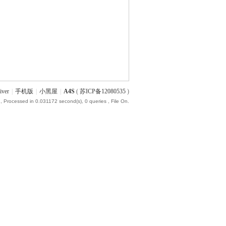
iver
|
手机版
|
小黑屋
|
A4S
(
苏ICP备12080535
)
, Processed in 0.031172 second(s), 0 queries , File On.