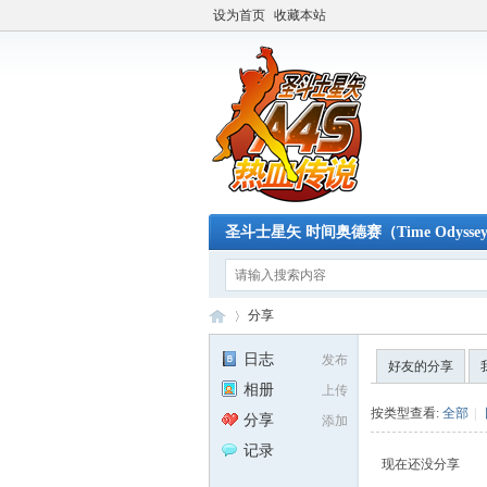
设为首页
收藏本站
圣斗士星矢 时间奥德赛（Time Odysse
分享
日志
发布
好友的分享
相册
上传
A4
›
按类型查看:
全部
|
分享
添加
记录
现在还没分享