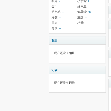
积分:
2
小宇宙:
1
金币:
--
好评度:
--
第七感:
--
银星砂:
38
好友:
--
主题:
--
日志:
--
相册:
--
分享:
--
相册
现在还没有相册
记录
现在还没有记录