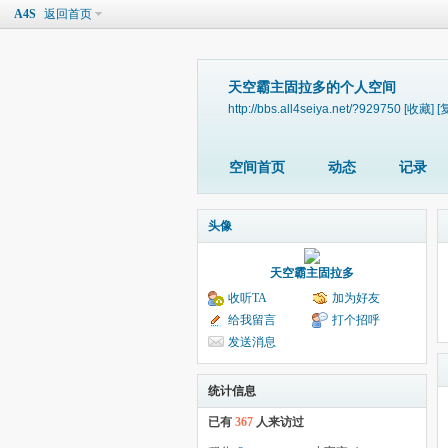
A4S
返回首页
天空霸主固拉多的个人空间
http://bbs.all4seiya.net/?929750
[收藏]
[
空间首页
动态
记录
头像
天空霸主固拉多
收听TA
加为好友
给我留言
打个招呼
发送消息
统计信息
已有
367
人来访过