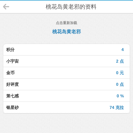
桃花岛黄老邪的资料
点击重新加载
桃花岛黄老邪
积分
4
小宇宙
2 点
金币
0 元
好评度
0 点
第七感
0 %
银星砂
74 克拉