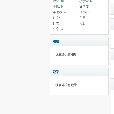
积分:
109
小宇宙:
63
金币:
34
好评度:
--
第七感:
--
银星砂:
107
好友:
--
主题:
--
日志:
--
相册:
--
分享:
--
相册
现在还没有相册
记录
现在还没有记录