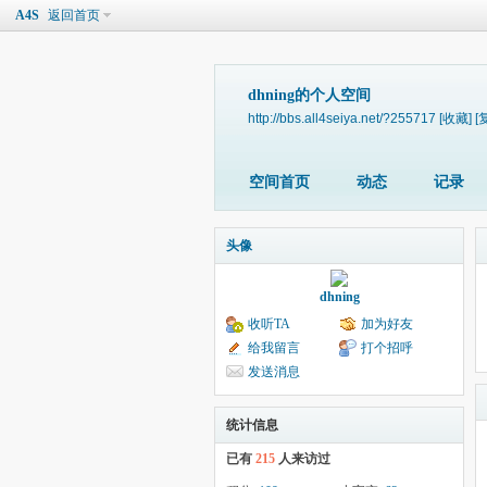
A4S
返回首页
dhning的个人空间
http://bbs.all4seiya.net/?255717
[收藏]
[
空间首页
动态
记录
头像
dhning
收听TA
加为好友
给我留言
打个招呼
发送消息
统计信息
已有
215
人来访过