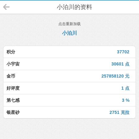
小泊川的资料
点击重新加载
小泊川
积分
37702
小宇宙
30601 点
金币
257858120 元
好评度
1 点
第七感
3 %
银星砂
2751 克拉