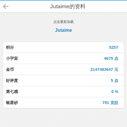
Jutaime的资料
点击重新加载
Jutaime
积分
5257
小宇宙
4675 点
金币
2147483647 元
好评度
5 点
第七感
0 %
银星砂
791 克拉